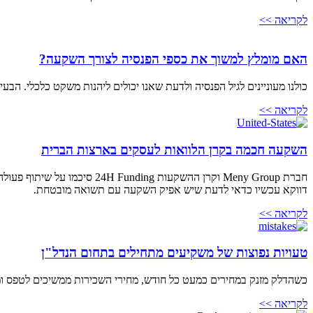
לקריאה >>
האם מומלץ למשוך את כספי הפנסיה לצורך השקעה?
כולנו מעוניינים לגיל הפנסיה ולדעת שאנו יכולים ליהנות משקט כלכלי. ה
לקריאה >>
השקעה חכמה בקרן הלוואות לעסקים בארצות הברית
חברת Meny Group וקרן ההשקעות 24H Funding סיכמו על שיתוף פעולה ופתיחת הקרן לטובת משקיעים ישראלים.
דווקא עכשיו כדאי לדעת שיש אפיק השקעה עם תשואה מובטחת.
לקריאה >>
טעויות נפוצות של משקיעים מתחילים בתחום הנדל"ן
כשהדלק מזנק במחירים כמעט כל חודש, מחירי השכירות ממשיכים לטפס ומחי
לקריאה >>