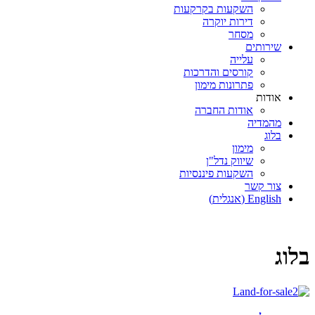
השקעות בקרקעות
דירות יוקרה
מסחר
שירותים
עלייה
קורסים והדרכות
פתרונות מימון
אודות
אודות החברה
מהמדיה
בלוג
מימון
שיווק נדל"ן
השקעות פיננסיות
צור קשר
English
(
אנגלית
)
בלוג