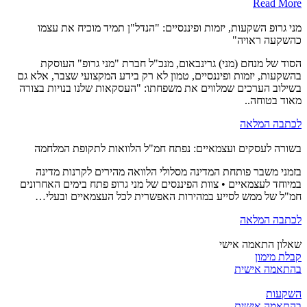
Read More
מני גרופ השקעות, יזמות ופיננסיים: "הנדל"ן תמיד מוכיח את עצמו
כהשקעה ראויה"
הסוד של מנחם (מני) גרינבאום, מנכ"ל חברת "מני גרופ" העוסקת
בהשקעות, יזמות ופיננסיים, טמון לא רק בידע המקצועי שצבר, אלא גם
בשילוב הערכים שמלווים את משפחתו: "העסקאות שלנו בנויות בצורה
מאוד בטוחה..
לכתבה המלאה
בשורה לעסקים ועצמאיים: נפתח חמ"ל הלוואות לתקופת המלחמה
בזמני משבר פותחת המדינה מסלולי הלוואה מהירים לקרנות מדינה
במיוחד לעצמאיים • צוות הפיננסים של מני גרופ פתח בימים האחרונים
חמ"ל של ממש לסייע במהירות האפשרית לכל העצמאיים ובעלי…
לכתבה המלאה
שאלון התאמה אישי
קבלת מימון
בהתאמה אישית
השקעות
בהתאמה אישית