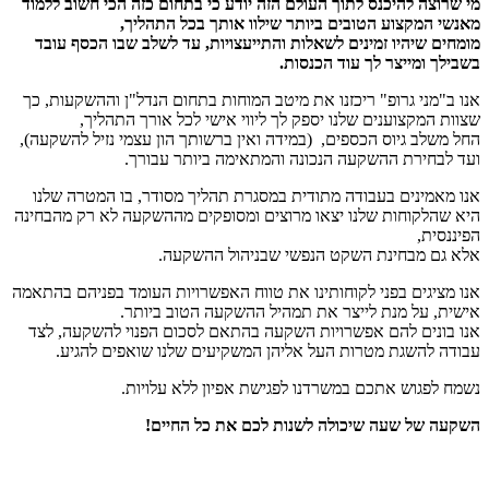
מי שרוצה להיכנס לתוך העולם הזה יודע כי בתחום כזה הכי חשוב ללמוד
מאנשי המקצוע הטובים ביותר שילוו אותך בכל התהליך,
מומחים שיהיו זמינים לשאלות והתייעצויות, עד לשלב שבו הכסף עובד
בשבילך ומייצר לך עוד הכנסות.
אנו ב"מני גרופ" ריכזנו את מיטב המוחות בתחום הנדל"ן וההשקעות, כך
שצוות המקצוענים שלנו יספק לך ליווי אישי לכל אורך התהליך,
החל משלב גיוס הכספים, (במידה ואין ברשותך הון עצמי נזיל להשקעה),
ועד לבחירת ההשקעה הנכונה והמתאימה ביותר עבורך.
אנו מאמינים בעבודה מתודית במסגרת תהליך מסודר, בו המטרה שלנו
היא שהלקוחות שלנו יצאו מרוצים ומסופקים מההשקעה לא רק מהבחינה
הפיננסית,
אלא גם מבחינת השקט הנפשי שבניהול ההשקעה.
אנו מציגים בפני לקוחותינו את טווח האפשרויות העומד בפניהם בהתאמה
אישית, על מנת לייצר את תמהיל ההשקעה הטוב ביותר.
אנו בונים להם אפשרויות השקעה בהתאם לסכום הפנוי להשקעה, לצד
עבודה להשגת מטרות העל אליהן המשקיעים שלנו שואפים להגיע.
נשמח לפגוש אתכם במשרדנו לפגישת אפיון ללא עלויות.
השקעה של שעה שיכולה לשנות לכם את כל החיים!