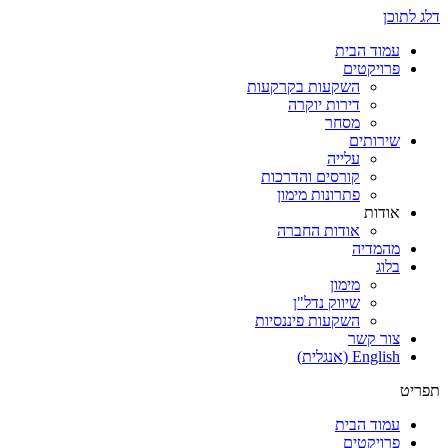
דלג לתוכן
עמוד הבית
פרויקטים
השקעות בקרקעות
דירות יוקרה
מסחר
שירותים
עלייה
קורסים והדרכות
פתרונות מימון
אודות
אודות החברה
מהמדיה
בלוג
מימון
שיווק נדל"ן
השקעות פיננסיות
צור קשר
English
(
אנגלית
)
תפריט
עמוד הבית
פרויקטים