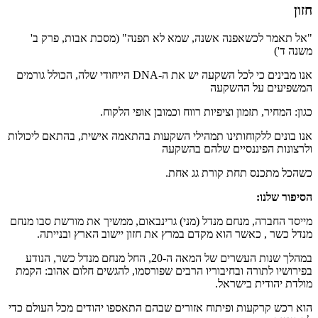
חזון
"אל תאמר לכשאפנה אשנה, שמא לא תפנה" (מסכת אבות, פרק ב'
משנה ד')
אנו מבינים כי לכל השקעה יש את ה-DNA הייחודי שלה, הכולל גורמים
המשפיעים על ההשקעה
כגון: המחיר, תזמון וציפיות רווח וכמובן אופי הלקוח.
אנו בונים ללקוחותינו תמהילי השקעות בהתאמה אישית, בהתאם ליכולות
ולרצונות הפיננסיים שלהם בהשקעה
כשהכל מתכנס תחת קורת גג אחת.
הסיפור שלנו:
מייסד החברה, מנחם מנדל (מני) גרינבאום, ממשיך את מורשת סבו מנחם
מנדל כשר , כאשר הוא מקדם במרץ את חזון יישוב הארץ ובנייתה.
במהלך שנות העשרים של המאה ה-20, החל מנחם מנדל כשר, הנודע
בפירושיו לתורה ובחיבוריו הרבים שפורסמו, להגשים חלום אהוב: הקמת
מולדת יהודית בישראל.
הוא רכש קרקעות ופיתוח אזורים שבהם התאספו יהודים מכל העולם כדי