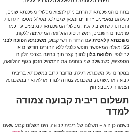
מיטיבה לעומת כזו שעלולה להכביד עלינו.
בתחום המשכנתאות הרחב ניתן למצוא מסלולי משכנתא שונים,
כשלהם מאפיינים ייחודיים ומכאן שגם לכל מסלול מספר יתרונות
וחסרונות שחשוב להכיר. מסלולי המשכנתאות נקבעים ע"י כמה
פרמטרים חשובים, ראשית סוג ההלוואה המתאימה ללקוח,
משכנתא קלאסית
עם החזר חודשי קבוע,
משכנתא הפוכה לבני
55
ומעלה המאפשר חופש כלכלי ללא החזרים חודשיים או
לחילופין
הלוואת בלון
לתווך קצר תוך בחינה בצרכי הלקוח
הספציפי, כשבשלב שני בוחנים את התמהיל הנכון בגוף ההלוואה,
במקרים של משכנתא רגילה, מדובר לרוב במשכנתא בריבית
קבועה או משתנה, משכנתא צמודה למדד או לא ואף במשכנתא
הצמודה למטבע חוץ.
תשלום ריבית קבועה צמודה
למדד
כשמה כן היא – תשלום של ריבית קבועה, הינו תשלום קבוע שאינו