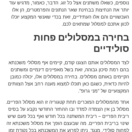
נוספים, כשאלו משתנים אצל כל זוג. הדבר, כאמור, מדגיש עוד
יותר את הנחיצות בבחינת שאר הנתונים והפרמטרים, הן אלו
העכשוויים והם אלו העתידיים, זאת בכדי שאנשי המקצוע יוכלו
לכוון אתכם למסלול שמתאים לכם.
בחירה במסלולים פחות
סולידיים
לצד המסלולים אותם הצגנו קודם, קיימים אף מסלולי משכנתא
בהם רמת סיכון גבוהה, זאת בשל מאפיינים דינמיים ומשתנים
הקיימים באותם מסלולים. בחירה במסלולים אלו, יכולה כמובן
להיות כדאית, כשגם כאן תוכלו למצוא מענה רחב אצל הצוותים
המקצועיים של "מני גרופ".
אחד מהמסלולים המוכרים תחת קטגוריה זו הוא מסלול הפריים.
מסלול בן אין הצמדה למדד ובו ההחזר החודשי נקבע על בסיס
ריבית הפריים – ריבית המשתנה בכל חודש ואף בכל פעם שיש
שינוי בריבית הפריים. מה שבעצם הופך את מסלול משכנתא זה
לפחות סולידי. מנגד, ניתן לפרוע את המשכנתא בכל נקודת זמן