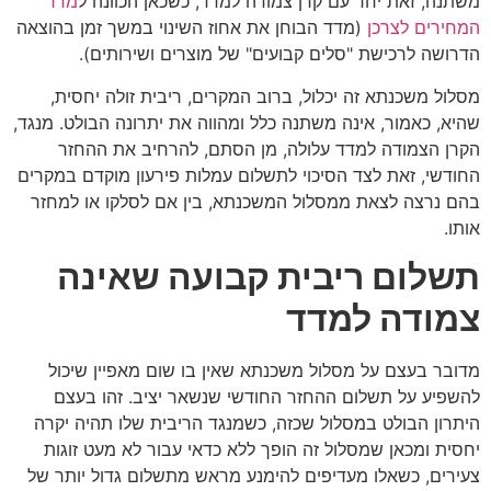
משתנה, זאת יחד עם קרן צמודה למדד, כשכאן הכוונה ל
מדד
המחירים לצרכן
(מדד הבוחן את אחוז השינוי במשך זמן בהוצאה
הדרושה לרכישת "סלים קבועים" של מוצרים ושירותים).
מסלול משכנתא זה יכלול, ברוב המקרים, ריבית זולה יחסית,
שהיא, כאמור, אינה משתנה כלל ומהווה את יתרונה הבולט. מנגד,
הקרן הצמודה למדד עלולה, מן הסתם, להרחיב את ההחזר
החודשי, זאת לצד הסיכוי לתשלום עמלות פירעון מוקדם במקרים
בהם נרצה לצאת ממסלול המשכנתא, בין אם לסלקו או למחזר
אותו.
תשלום ריבית קבועה שאינה
צמודה למדד
מדובר בעצם על מסלול משכנתא שאין בו שום מאפיין שיכול
להשפיע על תשלום ההחזר החודשי שנשאר יציב. זהו בעצם
היתרון הבולט במסלול שכזה, כשמנגד הריבית שלו תהיה יקרה
יחסית ומכאן שמסלול זה הופך ללא כדאי עבור לא מעט זוגות
צעירים, כשאלו מעדיפים להימנע מראש מתשלום גדול יותר של