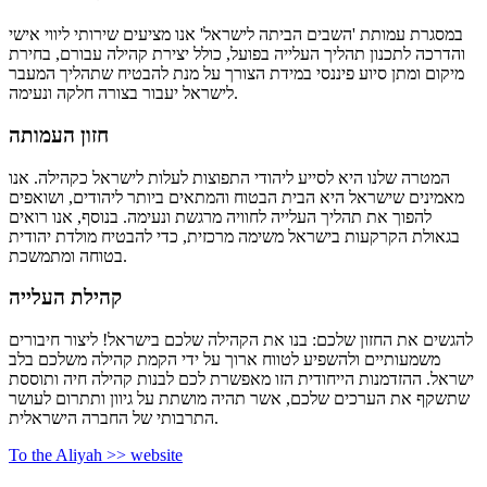
במסגרת עמותת 'השבים הביתה לישראל' אנו מציעים שירותי ליווי אישי
והדרכה לתכנון תהליך העלייה בפועל, כולל יצירת קהילה עבורם, בחירת
מיקום ומתן סיוע פיננסי במידת הצורך על מנת להבטיח שתהליך המעבר
לישראל יעבור בצורה חלקה ונעימה.
חזון העמותה
המטרה שלנו היא לסייע ליהודי התפוצות לעלות לישראל כקהילה. אנו
מאמינים שישראל היא הבית הבטוח והמתאים ביותר ליהודים, ושואפים
להפוך את תהליך העלייה לחוויה מרגשת ונעימה. בנוסף, אנו רואים
בגאולת הקרקעות בישראל משימה מרכזית, כדי להבטיח מולדת יהודית
בטוחה ומתמשכת.
קהילת העלייה
להגשים את החזון שלכם: בנו את הקהילה שלכם בישראל! ליצור חיבורים
משמעותיים ולהשפיע לטווח ארוך על ידי הקמת קהילה משלכם בלב
ישראל. ההזדמנות הייחודית הזו מאפשרת לכם לבנות קהילה חיה ותוססת
שתשקף את הערכים שלכם, אשר תהיה מושתת על גיוון ותתרום לעושר
התרבותי של החברה הישראלית.
To the Aliyah >> website