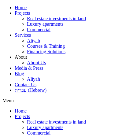
Skip
Home
to
Projects
content
Real estate investments in land
Luxury apartments
Commercial
Services
Aliyah
Courses & Training
Financing Solutions
About
About Us
Media & Press
Blog
Aliyah
Contact Us
עברית
(
Hebrew
)
Menu
Home
Projects
Real estate investments in land
Luxury apartments
Commercial