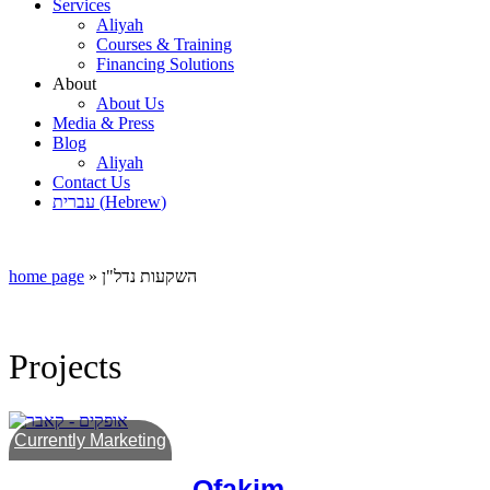
Services
Aliyah
Courses & Training
Financing Solutions
About
About Us
Media & Press
Blog
Aliyah
Contact Us
עברית
(
Hebrew
)
home page
»
השקעות נדל"ן
Projects
Currently Marketing
Ofakim