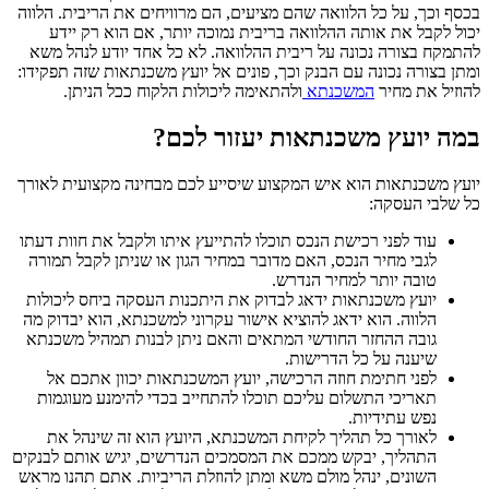
בכסף וכך, על כל הלוואה שהם מציעים, הם מרוויחים את הריבית. הלווה
יכול לקבל את אותה ההלוואה בריבית נמוכה יותר, אם הוא רק יידע
להתמקח בצורה נכונה על ריבית ההלוואה. לא כל אחד יודע לנהל משא
ומתן בצורה נכונה עם הבנק וכך, פונים אל יועץ משכנתאות שזה תפקידו:
להוזיל את מחיר
המשכנתא
ולהתאימה ליכולות הלקוח ככל הניתן.
במה יועץ משכנתאות יעזור לכם?
יועץ משכנתאות הוא איש המקצוע שיסייע לכם מבחינה מקצועית לאורך
כל שלבי העסקה:
עוד לפני רכישת הנכס תוכלו להתייעץ איתו ולקבל את חוות דעתו
לגבי מחיר הנכס, האם מדובר במחיר הגון או שניתן לקבל תמורה
טובה יותר למחיר הנדרש.
יועץ משכנתאות ידאג לבדוק את היתכנות העסקה ביחס ליכולות
הלווה. הוא ידאג להוציא אישור עקרוני למשכנתא, הוא יבדוק מה
גובה ההחזר החודשי המתאים והאם ניתן לבנות תמהיל משכנתא
שיענה על כל הדרישות.
לפני חתימת חוזה הרכישה, יועץ המשכנתאות יכוון אתכם אל
תאריכי התשלום עליכם תוכלו להתחייב בכדי להימנע מעוגמות
נפש עתידיות.
לאורך כל תהליך לקיחת המשכנתא, היועץ הוא זה שינהל את
התהליך, יבקש ממכם את המסמכים הנדרשים, יגיש אותם לבנקים
השונים, ינהל מולם משא ומתן להוזלת הריביות. אתם תהנו מראש