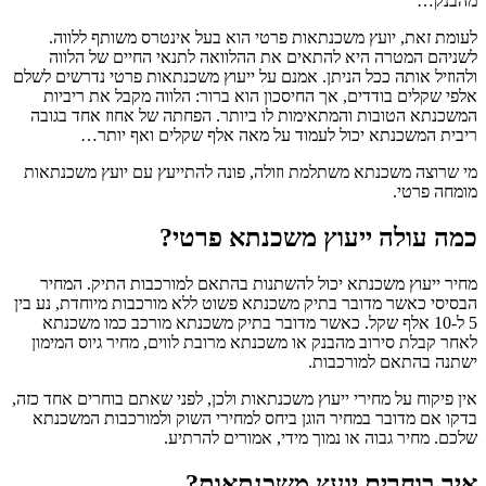
מהבנק…
לעומת זאת, יועץ משכנתאות פרטי הוא בעל אינטרס משותף ללווה.
לשניהם המטרה היא להתאים את ההלוואה לתנאי החיים של הלווה
ולהוזיל אותה ככל הניתן. אמנם על ייעוץ משכנתאות פרטי נדרשים לשלם
אלפי שקלים בודדים, אך החיסכון הוא ברור: הלווה מקבל את ריביות
המשכנתא הטובות והמתאימות לו ביותר. הפחתה של אחוז אחד בגובה
ריבית המשכנתא יכול לעמוד על מאה אלף שקלים ואף יותר…
מי שרוצה משכנתא משתלמת וזולה, פונה להתייעץ עם יועץ משכנתאות
מומחה פרטי.
כמה עולה ייעוץ משכנתא פרטי?
מחיר ייעוץ משכנתא יכול להשתנות בהתאם למורכבות התיק. המחיר
הבסיסי כאשר מדובר בתיק משכנתא פשוט ללא מורכבות מיוחדת, נע בין
5 ל-10 אלף שקל. כאשר מדובר בתיק משכנתא מורכב כמו משכנתא
לאחר קבלת סירוב מהבנק או משכנתא מרובת לווים, מחיר גיוס המימון
ישתנה בהתאם למורכבות.
אין פיקוח על מחירי ייעוץ משכנתאות ולכן, לפני שאתם בוחרים אחד כזה,
בדקו אם מדובר במחיר הוגן ביחס למחירי השוק ולמורכבות המשכנתא
שלכם. מחיר גבוה או נמוך מידי, אמורים להרתיע.
איך בוחרים יועץ משכנתאות?