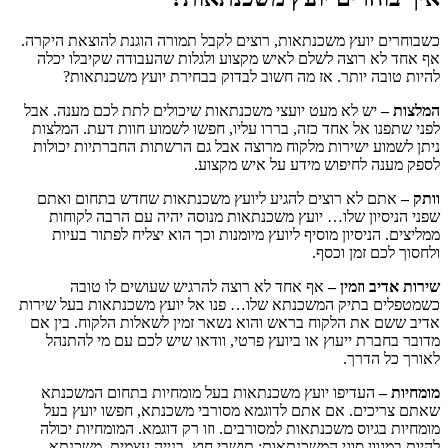
כשבוחרים יועץ משכנתאות, רוצים לקבל תמורה הוגנת להוצאת היקרה.
אף אחד לא רוצה לשלם לאיש מקצוע ולגלות שהעבודה שקיבלו יכלה
להיות טובה יותר. אז מה חשוב לבדוק בבחירת יועץ משכנתאות?
המלצות –
יש לא מעט יועצי משכנתאות שיכולים לתת לכם מענה. אבל
לפני שתפנו אל אחד כזה, בררו עליו, חפשו לשמוע חוות דעת. המלצות
ניתן לשמוע ישירות מלקוח מרוצה אבל גם הרשתות החברתיות יכולות
לספק מענה לחיפוש מידע על איש מקצוע.
וותק –
אתם לא רוצים להגיע ליועץ משכנתאות שחדש בתחום ואתם
שפני הניסיון שלו… יועץ משכנתאות מנוסה יהיה עם הרבה לקוחות
ממליצים. הניסיון מוסיף ליועץ מיומנות וכך הוא יצליח לפתור בעיות
ולחסוך לכם זמן וכסף.
שירות אדיב וזמין –
אף אחד לא רוצה להרגיש שעושים לו טובה
כשמטפלים בתיק המשכנתא שלו… פנו אל יועץ משכנתאות בעל שירות
אדיב ששם את הלקוח בראש והוא נשאר זמין לשאלות הלקוח. בין אם
מדובר בחברת ייעוץ או ביועץ פרטי, וודאו שיש לכם עם מי להתנהל
לאורך כל הדרך.
מומחיות –
העדיפו יועץ משכנתאות בעל מומחיות בתחום המשכנתא
שאתם צריכים. אם אתם לדוגמא מסורבי משכנתא, חפשו יועץ בעל
מומחיות בגיוס משכנתאות למסורבים. וזו רק דוגמא. המומחיות יכולה
להיות במגוון סוגי המשכנתאות: תושבי חוץ, בנייה עצמית, משכנתא