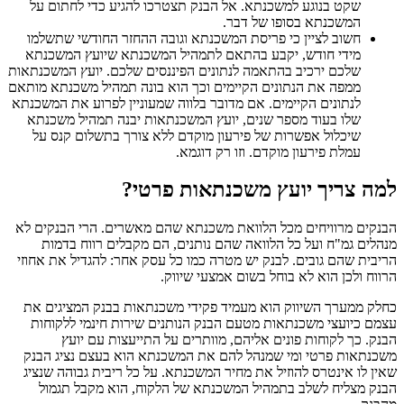
שקט בנוגע למשכנתא. אל הבנק תצטרכו להגיע כדי לחתום על
המשכנתא בסופו של דבר.
חשוב לציין כי פריסת המשכנתא וגובה ההחזר החודשי שתשלמו
מידי חודש, יקבע בהתאם לתמהיל המשכנתא שיועץ המשכנתא
שלכם ירכיב בהתאמה לנתונים הפיננסים שלכם. יועץ המשכנתאות
ממפה את הנתונים הקיימים וכך הוא בונה תמהיל משכנתא מותאם
לנתונים הקיימים. אם מדובר בלווה שמעוניין לפרוע את המשכנתא
שלו בעוד מספר שנים, יועץ המשכנתאות יבנה תמהיל משכנתא
שיכלול אפשרות של פירעון מוקדם ללא צורך בתשלום קנס על
עמלת פירעון מוקדם. וזו רק דוגמא.
למה צריך יועץ משכנתאות פרטי?
הבנקים מרוויחים מכל הלוואת משכנתא שהם מאשרים. הרי הבנקים לא
מנהלים גמ"ח ועל כל הלוואה שהם נותנים, הם מקבלים רווח בדמות
הריבית שהם גובים. לבנק יש מטרה כמו כל עסק אחר: להגדיל את אחוזי
הרווח ולכן הוא לא בוחל בשום אמצעי שיווק.
כחלק ממערך השיווק הוא מעמיד פקידי משכנתאות בבנק המציגים את
עצמם כיועצי משכנתאות מטעם הבנק הנותנים שירות חינמי ללקוחות
הבנק. כך לקוחות פונים אליהם, מוותרים על התייעצות עם יועץ
משכנתאות פרטי ומי שמנהל להם את המשכנתא הוא בעצם נציג הבנק
שאין לו אינטרס להוזיל את מחיר המשכנתא. על כל ריבית גבוהה שנציג
הבנק מצליח לשלב בתמהיל המשכנתא של הלקוח, הוא מקבל תגמול