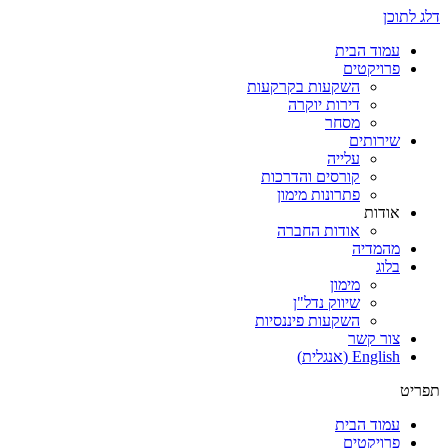
דלג לתוכן
עמוד הבית
פרויקטים
השקעות בקרקעות
דירות יוקרה
מסחר
שירותים
עלייה
קורסים והדרכות
פתרונות מימון
אודות
אודות החברה
מהמדיה
בלוג
מימון
שיווק נדל"ן
השקעות פיננסיות
צור קשר
English
(
אנגלית
)
תפריט
עמוד הבית
פרויקטים