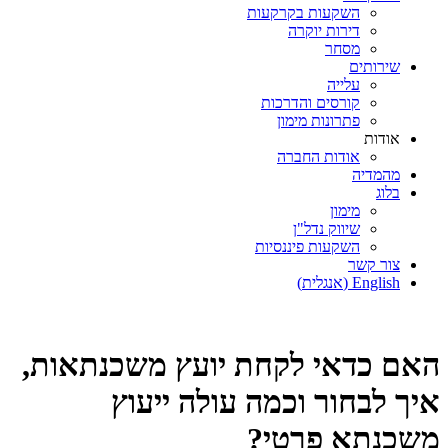
השקעות בקרקעות
דירות יוקרה
מסחר
שירותים
עלייה
קורסים והדרכות
פתרונות מימון
אודות
אודות החברה
מהמדיה
בלוג
מימון
שיווק נדל"ן
השקעות פיננסיות
צור קשר
English
(
אנגלית
)
האם כדאי לקחת יועץ משכנתאות,
איך לבחור וכמה עולה ייעוץ
משכנתא פרטי?