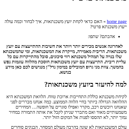
home page
»
האם כדאי לקחת יועץ משכנתאות, איך לבחור וכמה עולה
ייעוץ משכנתא פרטי?
אהבתם? שתפו:
לאחרונה אנשים מכירים יותר ויותר את חשיבות ההתייעצות עם יועץ
משכנתאות. הריבית מאמירה, מייקרת את המשכנתאות, ומי שהמשכנתא
שלו בנויה על תמהיל משכנתא רווי סיכונים, סובל מהתייקרות עם כל
עליית ריבית. התייעצות עם יועץ משכנתאות חוסכת מהלווה עוגמות נפש
בהמשך. צוות מני גרופ המובילים במימון נדל"ן מנגישים לכם כאן מידע
בנושא.
למה להיעזר ביועץ משכנתאות?
לקיחת משכנתא כוללת התחייבות ארוכת טווח. הלוואת המשכנתא היא
ההלוואה הגדולה ביותר בחיי הלווה הממוצע. כמה אנחנו מבררים לפני
שאנחנו רוכשים רכב, מקרר ואפילו סוגרים על חופשה… המחירים
משמעותיים מאוד ואם מתברר שניתן לקבל את אותה התמורה במחיר
נמוך יותר, לא תהססו לפנות אל המקום הזול יותר.
עולם המשכנתאות לא שונה בהרבה מעולם המסחר. הבנקים סוחרים