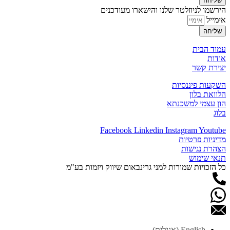
שליחה
הירשמו לניוזלטר שלנו והישארו מעודכנים
אימייל
שליחה
עמוד הבית
אודות
יצירת קשר
השקעות פיננסיות
הלוואת בלון
הון עצמי למשכנתא
בלוג
Facebook
Linkedin
Instagram
Youtube
מדיניות פרטיות
הצהרת נגישות
תנאי שימוש
כל הזכויות שמורות למני גרינבאום שיווק ויזמות בע"מ
English
(
אנגלית
)