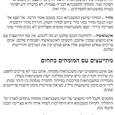
הפוכה ועוד. מומחה למשכנתא לבנייה עצמית, לא בהכרח ידע לפתור
בעיות במשכנתא למסורבים… זכרו זאת.
מחיר –
המחיר שיועץ המשכנתא גובה ממכם אומר הרבה. אל תפנו אל
יועץ הגובה מחיר נמוך מידי ביחס למחיר השוק. הורדת מחיר דרסטית
מצריכה בירור. יועצי משכנתאות מנוסים ומצליחים לא גובים מחיר נמוך.
אינטואיציה –
לתחושת הבטן שלכם יש מה לקבוע. אין כמו התייעצות עם
איש מקצוע שמבין אתכם. הקשיבו לאינטואיציה הפנימית שלכם. אתם
צריכים שאיש המקצוע אליו אתם פונים יבין את הצרכים והדרישות
שלכם.
מתייעצים עם המומחים בתחום
אם אתם מחפשים יועץ משכנתאות מומחה, אתם כבר לא צריכים לחפש.
בין שירותי חברת מני גרופ קיימת מחלקת ייעוץ משכנתאות בעלת
מומחיות במשכנתאות מורכבות במיוחד. החברה עוסקת בין היתר במתן
ליווי וגיוס מימון בהשקעות נדל"ן, מציאת פתרונות מימון והקמת פרויקטים
שונים.
מוזמנים לקבל ליווי מקצועי של יועץ משכנתאות מומחה בתחום לאורך כל
התהליך. לקיחת משכנתא היא התחייבות לטווח ארוך והיא מצריכה תכנון
פיננסי נכון.