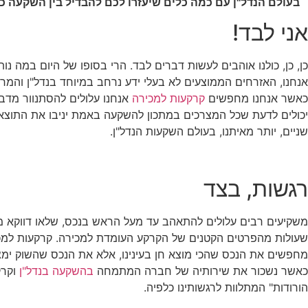
בעולם הנדל"ן עם כמה כלים שיעזרו לכם להבדיל בין השקעה כ
אני לבד!
כן, כן, כולנו אוהבים לעשות דברים לבד. הרי בסופו של היום במה 
אנחנו, האזרחים הממוצעים לא בעלי ידע נרחב במיוחד בנדל"ן והמר
כאשר אנחנו מחפשים
קרקעות למכירה
אנחנו עלולים להסתנוור מדב
יכולים לדעת שכל המצרכים במתכון להשקעה באמת יניבו את התוצאה 
שניים, יותר מאיתנו, בעולם השקעות הנדל"ן.
רגשות, בצד
משקיעים רבים עלולים להתאהב עד מעל הראש בנכס, שלאו דווקא 
שעולות מהפרטים הקטנים של הקרקע העומדת למכירה. קרקעות למכי
מחפשים את הנכס שהכי מוצא חן בעינינו, אלא את הנכס שהשוק ימצ
כאשר נשכור את שירותיה של חברה המתמחה
בהשקעה בנדל"ן
וקרק
הורודות" המתלוות לרגשותינו כלפיה.