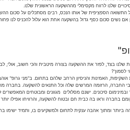
יכויים שלנו לרווח מקסימלי מההשקעה הראשונית שלנו.
ל התשואה הספציפית של אותו הנכס, רבים מסתכלים על סכום ההש
אם נשים סכום כסף גדול בהשקעה אחת הוא עלול להכניס לנו פחות 
ופ"
שלנו בצד, לפזר את ההשקעה בצורה מיטבית והכי חשוב, אולי, לבקש
י לסמוך?
ת השקיפות, האמינות והניסיון הרחב שלהם בתחום. ב"מני גרופ" אוהב
י החברה, הרזומה המרשים שלה וכל התנאים להשקעה. בחברה מועסק
מינימום סיכונים. ישנם מסלולים מגוונים ומבוטחים המאפשרים ל
מם בחברה וראו בה כבית חם ובטוח להשקעה, והרוויחו אפילו יות
 הגבוהה ביותר ומתוך אהבה ענקית לתחום ולמשקיעים בו, ותמיד יש