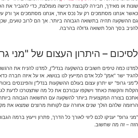
שונות או מאידך, חבירה לקבוצת רכישה מומלצת, כדי להגביר את הס
כאשר אנחנו מסתמכים רק על נכס אחד, אנחנו מסתמכים אך ורק ע
גם ההשקעה תהיה בתשואה הגבוהה ביותר. אך הם לרוב טועים, שכן 
להניב בסך הכל תשואה גדולה בהרבה.
לסיכום – היתרון העצום של "מני גר
למדנו כמה טיפים חשובים בהשקעה בנדל"ן, למדנו להניח את הרגשות 
להגיד ישר "אמן" לכל אדם המייעץ לנו בנושא. אז על איזה חברה כדא
ל"מני גרופ" יש יתרון עצום בעולם ההשקעות בנדל"ן והפיננסים בזכו
הקלות והקשות כאחד וישקפו עבורכם את כל מה שתצטרכו לדעת לגב
אתכם בצורה המקצועית ביותר להשקעה עם התשואה הגבוהה ביותר וב
הרזומה שלהם הולך שנים אחורה עם לקוחות מרוצים שמצאו את מקו
"מני גרופ" יעניקו לכם ליווי לאורך כל הדרך, פתרון וייעוץ ברמה
הזה – זה מה שחשוב.