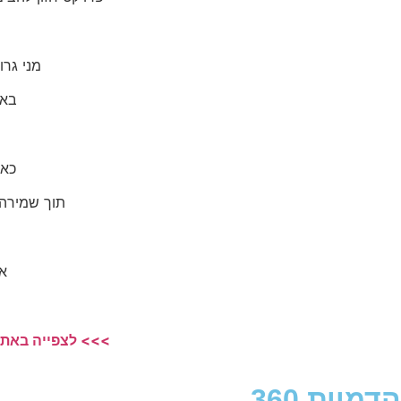
מני גרופ מציעה לכם 50 מ
באז
כאן
תוך שמירה 
א
>>> לצפייה באתר
הדמיית 360