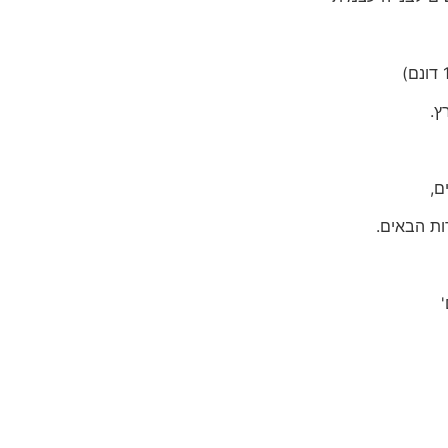
ץ.
ם,
ות הבאים.