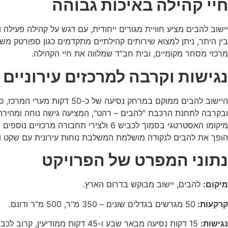
חיי קהילה באיכות גבוהה
יישוב להבים מציע חוויית מגורים ייחודית, עם דגש על קהילה פעילה
בין היתר, ניתן למצוא שירותים קהילתיים מתקדמים כגון ספורטק משוכ
מרכזי מסחר מקומיים, ובית חב"ד שמלווה את חיי הקהילה.
נגישות וקרבה למרכזים עירוניים
היישוב להבים ממוקם במרחק נסיעה של כ-50 דקות מערי המרכז, כולל תל אביב וראשון לציון,
ובקרבה לתחנת הרכבת "להבים – רהט", המציעה גישה נוחה ומהירה ל
מיקומו האסטרטגי בסמוך לכביש 6 ולצירי תחבורה מרכזיים נוספים
הופך את להבים לנקודה מושלמת המשלבת נוחות עירונית עם שקט וא
נתוני המפרט של הפרויקט
מיקום:
להבים, יישוב מבוקש בדרום הארץ.
קרקעות:
50 מגרשים בגדלים שונים – 350 מ"ר, 500 מ"ר ודונם.
נגישות:
15 דקות נסיעה מבאר שבע ו-45 דקות ממודיעין, קרוב לכביש 6.